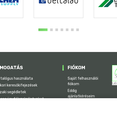
MOGATÁS
FIÓKOM
atalógus használata
Saját felhasználói
fiókom
kori keresőkifejezések
Eddig
zaki segédletek
ajánlatkéréseim
esse ügyfélszolgálatunkat
rviz elérhetősége