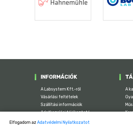
INFORMÁCIÓK
TÁ
A Labsystem Kft.-ről
A k
Vásárlási feltételek
Gya
Szállítási információk
Műs
Adatkezelési tájékoztató
Ker
Sze
Elfogadom az
Adatvédelmi Nyilatkozatot