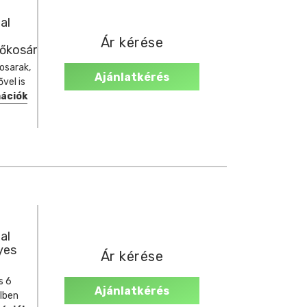
al
Ár kérése
őkosár
osarak,
Ajánlatkérés
vel is
mációk
al
yes
Ár kérése
s 6
Ajánlatkérés
elben