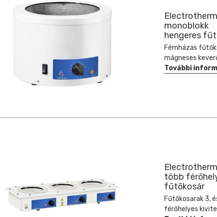
Electrotherm
monoblokk
hengeres fűt
Fémházas fűtők
mágneses keverő
További infor
Electrotherm
több férőhel
fűtőkosár
Fűtőkosarak 3, é
férőhelyes kivit