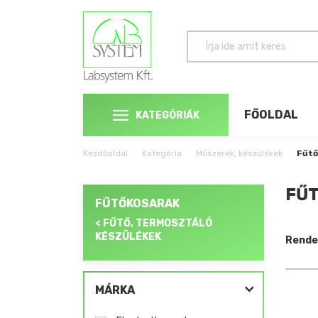
FŐOLDAL
KATEGÓRIÁK
Kezdőoldal
Kategória
Műszerek, készülékek
Fűtő
FŰT
FŰTŐKOSARAK
< FŰTŐ, TERMOSZTÁLÓ
KÉSZÜLÉKEK
Rende
MÁRKA