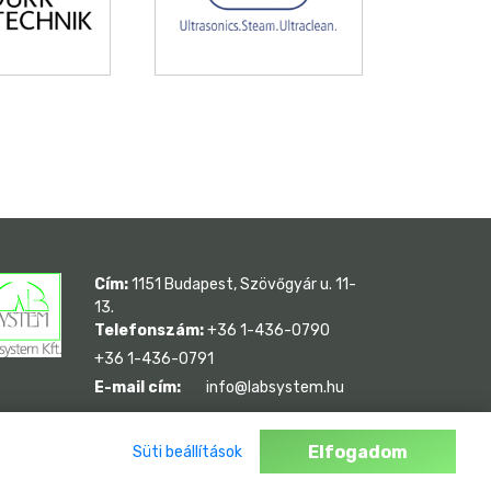
Cím:
1151 Budapest, Szövőgyár u. 11-
13.
Telefonszám:
+36 1-436-0790
+36 1-436-0791
E-mail cím:
info@labsystem.hu
Elfogadom
Süti beállítások