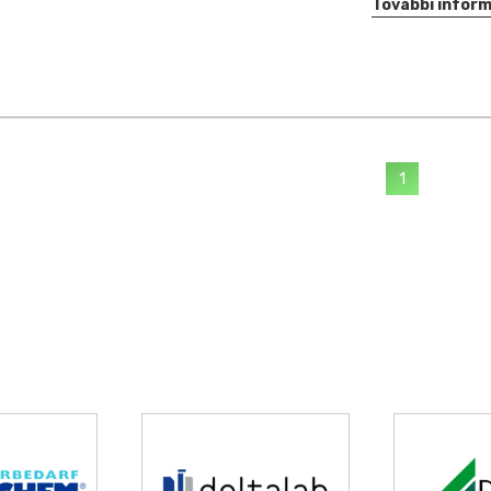
További infor
1