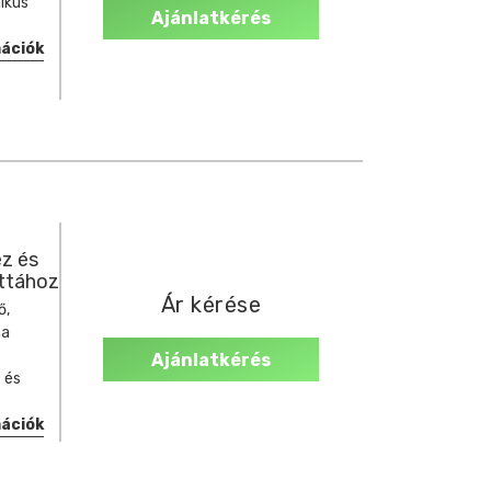
ikus
Ajánlatkérés
mációk
z és
ettához
Ár kérése
ő,
na
Ajánlatkérés
 és
mációk