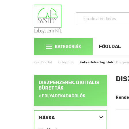
FŐOLDAL
KATEGÓRIÁK
Kezdőoldal
Kategória
Folyadékadagolók
Diszpen
DIS
DISZPENZEREK, DIGITÁLIS
BÜRETTÁK
< FOLYADÉKADAGOLÓK
Rende
MÁRKA