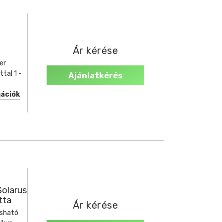
Ár kérése
er
ttal 1 -
Ajánlatkérés
mációk
olarus
tta
Ár kérése
asható