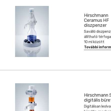
Hirschmann
Ceramus HF
diszpenzer
Saválló diszpenz
állítható térfoga
10 ml között
További infor
Hirschmann S
digitális büre
Digitálisan leolv