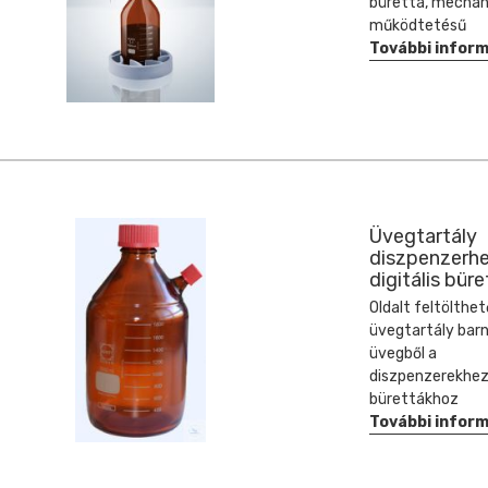
büretta, mechan
működtetésű
További infor
Üvegtartály
diszpenzerhe
digitális bür
Oldalt feltölthet
üvegtartály bar
üvegből a
diszpenzerekhez
bürettákhoz
További infor