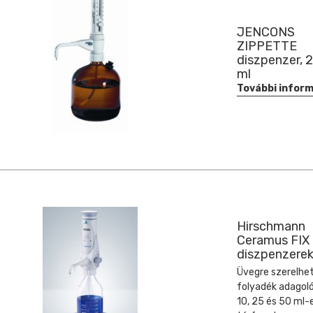
JENCONS
ZIPPETTE
diszpenzer, 2
ml
További infor
Hirschmann
Ceramus FIX
diszpenzere
Üvegre szerelhe
folyadék adagoló. 
10, 25 és 50 ml-