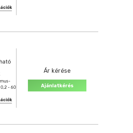
mációk
tható
Ár kérése
k
amus-
Ajánlatkérés
 0,2 - 60
mációk