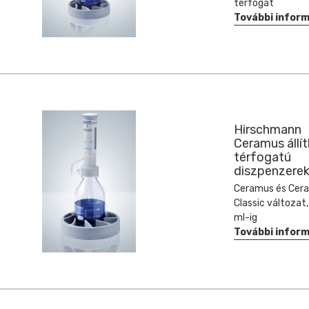
térfogat
További infor
Hirschmann
Ceramus állí
térfogatú
diszpenzere
Ceramus és Cer
Classic változat,
ml-ig
További infor