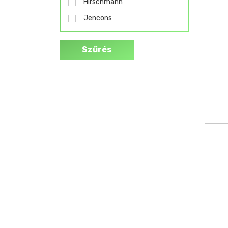
Hirschmann
Jencons
Szűrés