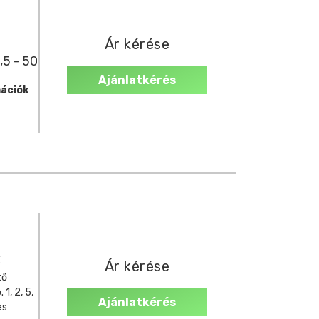
Ár kérése
,5 - 50
Ajánlatkérés
mációk
k
Ár kérése
tő
1, 2, 5,
Ajánlatkérés
es