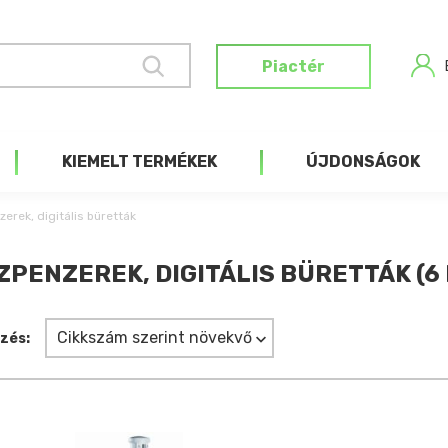
Piactér
KIEMELT TERMÉKEK
ÚJDONSÁGOK
zerek, digitális büretták
ZPENZEREK, DIGITÁLIS BÜRETTÁK (6
Cikkszám szerint növekvő
zés: