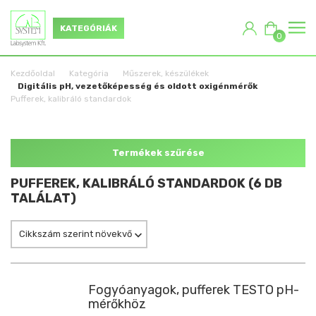
KATEGÓRIÁK
0
Kezdőoldal
Kategória
Műszerek, készülékek
Digitális pH, vezetőképesség és oldott oxigénmérők
Pufferek, kalibráló standardok
Termékek szűrése
PUFFEREK, KALIBRÁLÓ STANDARDOK (6 DB
TALÁLAT)
Cikkszám szerint növekvő
Fogyóanyagok, pufferek TESTO pH-
mérőkhöz