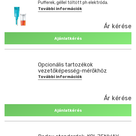
Pufferek, géllel töltött ph elektróda.
További információk
Ár kérése
Ajánlatkérés
Opcionális tartozékok
vezetőképesség-mérőkhöz
További információk
Ár kérése
Ajánlatkérés