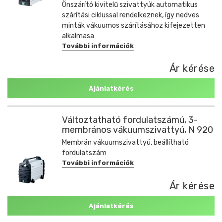
Önszárító kivitelű szivattyúk automatikus
szárítási ciklussal rendelkeznek, így nedves
minták vákuumos szárításához kifejezetten
alkalmasa
További információk
Ár kérése
Ajánlatkérés
Változtatható fordulatszámú, 3-
membrános vákuumszivattyú, N 920
Membrán vákuumszivattyú, beállítható
fordulatszám
További információk
Ár kérése
Ajánlatkérés