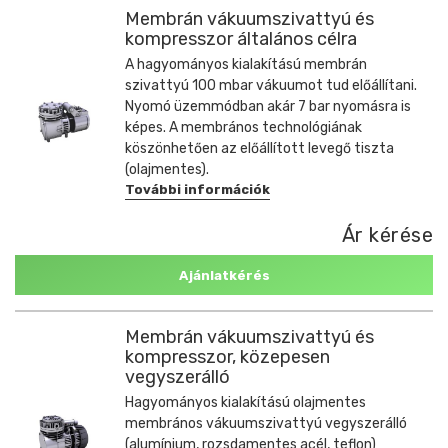
Membrán vákuumszivattyú és
kompresszor általános célra
A hagyományos kialakítású membrán
szivattyú 100 mbar vákuumot tud előállítani.
Nyomó üzemmódban akár 7 bar nyomásra is
képes. A membrános technológiának
köszönhetően az előállított levegő tiszta
(olajmentes).
További információk
Ár kérése
Ajánlatkérés
Membrán vákuumszivattyú és
kompresszor, közepesen
vegyszerálló
Hagyományos kialakítású olajmentes
membrános vákuumszivattyú vegyszerálló
(alumínium, rozsdamentes acél, teflon)