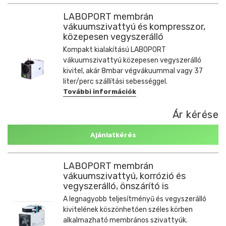
LABOPORT membrán
vákuumszivattyú és kompresszor,
közepesen vegyszerálló
Kompakt kialakítású LABOPORT
vákuumszivattyú közepesen vegyszerálló
kivitel, akár 8mbar végvákuummal vagy 37
liter/perc szállítási sebességgel.
További információk
Ár kérése
Ajánlatkérés
LABOPORT membrán
vákuumszivattyú, korrózió és
vegyszerálló, önszárító is
A legnagyobb teljesítményű és vegyszerálló
kivitelének köszönhetően széles körben
alkalmazható membrános szivattyúk.