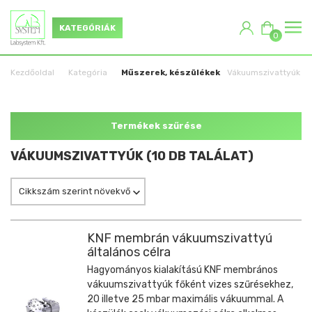
KATEGÓRIÁK
0
Kezdőoldal
Kategória
Műszerek, készülékek
Vákuumszivattyúk
Termékek szűrése
VÁKUUMSZIVATTYÚK (10 DB TALÁLAT)
Cikkszám szerint növekvő
KNF membrán vákuumszivattyú
általános célra
Hagyományos kialakítású KNF membrános
vákuumszivattyúk főként vizes szűrésekhez,
20 illetve 25 mbar maximális vákuummal. A