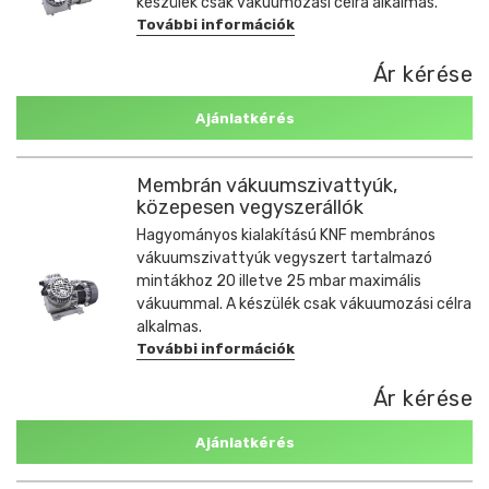
készülék csak vákuumozási célra alkalmas.
További információk
Ár kérése
Ajánlatkérés
Membrán vákuumszivattyúk,
közepesen vegyszerállók
Hagyományos kialakítású KNF membrános
vákuumszivattyúk vegyszert tartalmazó
mintákhoz 20 illetve 25 mbar maximális
vákuummal. A készülék csak vákuumozási célra
alkalmas.
További információk
Ár kérése
Ajánlatkérés