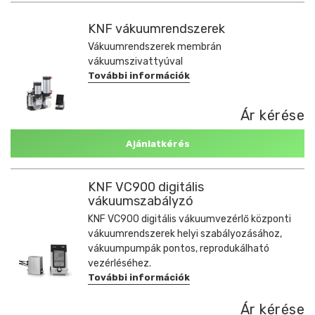
KNF vákuumrendszerek
Vákuumrendszerek membrán
vákuumszivattyúval
További információk
Ár kérése
Ajánlatkérés
KNF VC900 digitális
vákuumszabályzó
KNF VC900 digitális vákuumvezérlő központi
vákuumrendszerek helyi szabályozásához,
vákuumpumpák pontos, reprodukálható
vezérléséhez.
További információk
Ár kérése