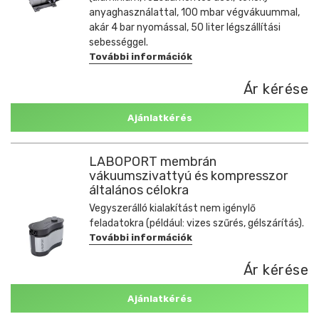
anyaghasználattal, 100 mbar végvákuummal,
akár 4 bar nyomással, 50 liter légszállítási
sebességgel.
További információk
Ár kérése
Ajánlatkérés
LABOPORT membrán
vákuumszivattyú és kompresszor
általános célokra
Vegyszerálló kialakítást nem igénylő
feladatokra (például: vizes szűrés, gélszárítás).
További információk
Ár kérése
Ajánlatkérés